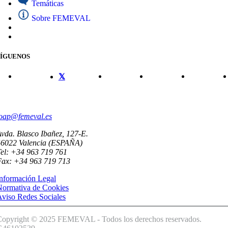
Temáticas
Sobre FEMEVAL
SÍGUENOS
CONTACTO
oap@femeval.es
vda. Blasco Ibañez, 127-E.
46022 Valencia (ESPAÑA)
el: +34 963 719 761
Fax: +34 963 719 713
nformación Legal
Normativa de Cookies
viso Redes Sociales
Copyright © 2025 FEMEVAL - Todos los derechos reservados.