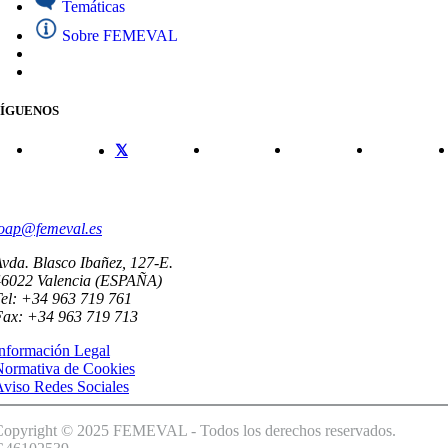
Temáticas
Sobre FEMEVAL
SÍGUENOS
CONTACTO
oap@femeval.es
vda. Blasco Ibañez, 127-E.
46022 Valencia (ESPAÑA)
el: +34 963 719 761
Fax: +34 963 719 713
nformación Legal
Normativa de Cookies
viso Redes Sociales
Copyright © 2025 FEMEVAL - Todos los derechos reservados.