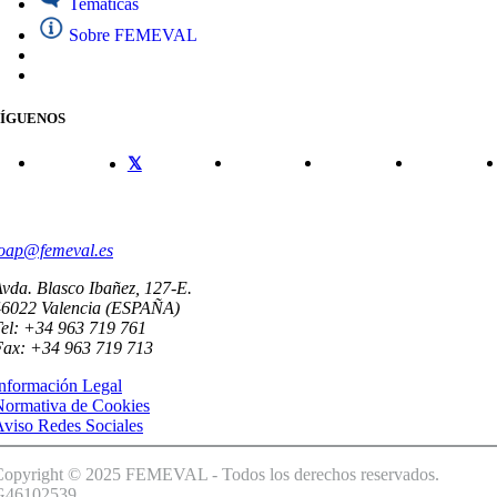
Temáticas
Sobre FEMEVAL
SÍGUENOS
CONTACTO
oap@femeval.es
vda. Blasco Ibañez, 127-E.
46022 Valencia (ESPAÑA)
el: +34 963 719 761
Fax: +34 963 719 713
nformación Legal
Normativa de Cookies
viso Redes Sociales
Copyright © 2025 FEMEVAL - Todos los derechos reservados.
G46102539