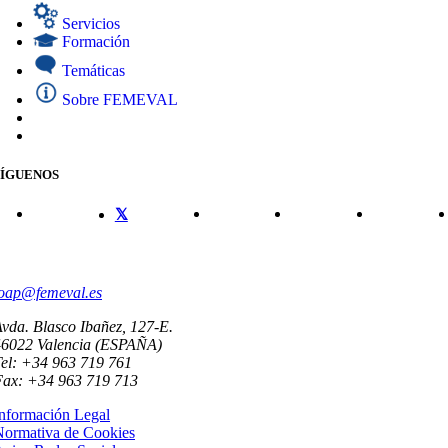
Servicios
Formación
Temáticas
Sobre FEMEVAL
SÍGUENOS
CONTACTO
oap@femeval.es
vda. Blasco Ibañez, 127-E.
46022 Valencia (ESPAÑA)
el: +34 963 719 761
Fax: +34 963 719 713
nformación Legal
Normativa de Cookies