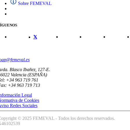
Sobre FEMEVAL
SÍGUENOS
CONTACTO
oap@femeval.es
vda. Blasco Ibañez, 127-E.
46022 Valencia (ESPAÑA)
el: +34 963 719 761
Fax: +34 963 719 713
nformación Legal
Normativa de Cookies
viso Redes Sociales
Copyright © 2025 FEMEVAL - Todos los derechos reservados.
G46102539