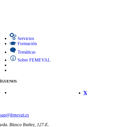
Servicios
Formación
Temáticas
Sobre FEMEVAL
SÍGUENOS
CONTACTO
oap@femeval.es
vda. Blasco Ibañez, 127-E.