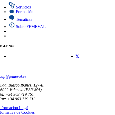
Servicios
Formación
Temáticas
Sobre FEMEVAL
SÍGUENOS
CONTACTO
oap@femeval.es
vda. Blasco Ibañez, 127-E.
46022 Valencia (ESPAÑA)
el: +34 963 719 761
Fax: +34 963 719 713
nformación Legal
Normativa de Cookies