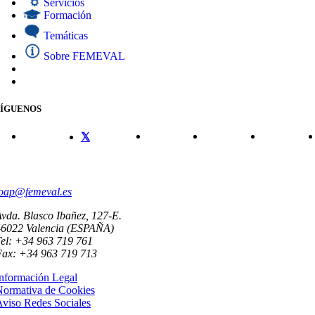
Servicios
Formación
Temáticas
Sobre FEMEVAL
SÍGUENOS
CONTACTO
oap@femeval.es
vda. Blasco Ibañez, 127-E.
46022 Valencia (ESPAÑA)
el: +34 963 719 761
Fax: +34 963 719 713
nformación Legal
Normativa de Cookies
viso Redes Sociales