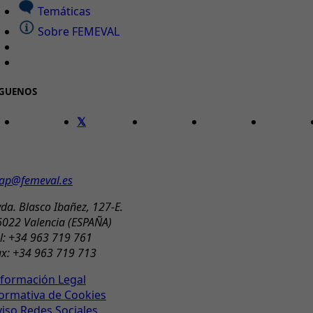
Temáticas
Sobre FEMEVAL
ÍGUENOS
ONTACTO
ap@femeval.es
da. Blasco Ibañez, 127-E.
6022 Valencia (ESPAÑA)
l: +34 963 719 761
ax: +34 963 719 713
nformación Legal
ormativa de Cookies
viso Redes Sociales