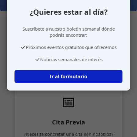
¿Quieres estar al día?
Suscríbete a nuestro boletín semanal dónde
podrás encontrar:
Atención personalizada
Próximos eventos gratuitos que ofrecemos
Gestione su cita o envíenos sus sugerencias de
Noticias semanales de interés
manera rápida y sencilla.
Ir al formulario
📅
Cita Previa
¿Necesita concretar una cita con nosotros?