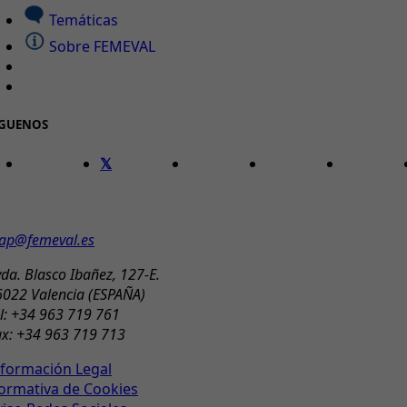
Temáticas
Sobre FEMEVAL
ÍGUENOS
ONTACTO
ap@femeval.es
da. Blasco Ibañez, 127-E.
6022 Valencia (ESPAÑA)
l: +34 963 719 761
ax: +34 963 719 713
nformación Legal
ormativa de Cookies