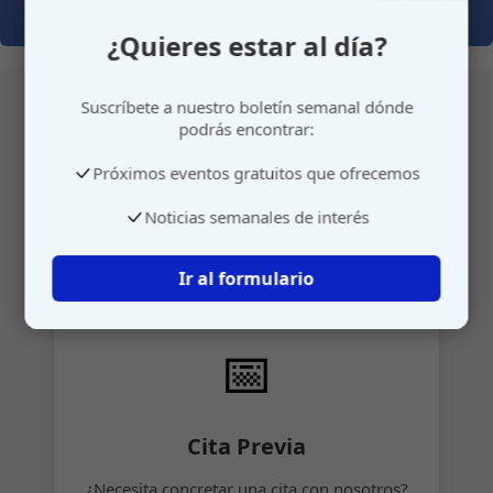
¿Quieres estar al día?
Suscríbete a nuestro boletín semanal dónde
podrás encontrar:
Atención personalizada
Próximos eventos gratuitos que ofrecemos
Gestione su cita o envíenos sus sugerencias de
Noticias semanales de interés
manera rápida y sencilla.
Ir al formulario
📅
Cita Previa
¿Necesita concretar una cita con nosotros?