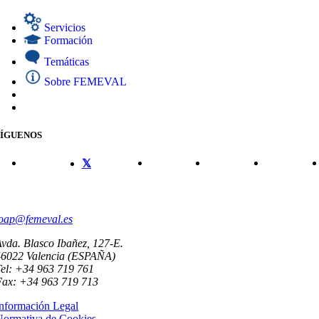
Servicios
Formación
Temáticas
Sobre FEMEVAL
SÍGUENOS
CONTACTO
oap@femeval.es
vda. Blasco Ibañez, 127-E.
46022 Valencia (ESPAÑA)
el: +34 963 719 761
Fax: +34 963 719 713
nformación Legal
Normativa de Cookies