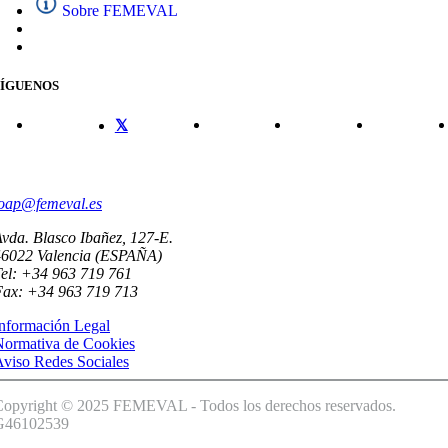
Sobre FEMEVAL
SÍGUENOS
CONTACTO
oap@femeval.es
vda. Blasco Ibañez, 127-E.
46022 Valencia (ESPAÑA)
el: +34 963 719 761
Fax: +34 963 719 713
nformación Legal
Normativa de Cookies
viso Redes Sociales
Copyright © 2025 FEMEVAL - Todos los derechos reservados.
G46102539