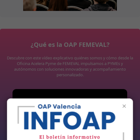
¿Qué es la OAP FEMEVAL?
Descubre con este vídeo explicativo quiénes somos y cómo desde la
Oficina Acelera Pyme de FEMEVAL impulsamos a PYMEs y
autónomos con soluciones innovadoras y acompañamiento
personalizado.
×