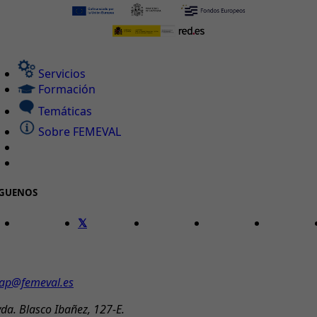
Servicios
Formación
Temáticas
Sobre FEMEVAL
ÍGUENOS
ONTACTO
ap@femeval.es
da. Blasco Ibañez, 127-E.