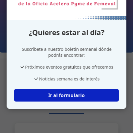
¿Quieres estar al día?
Suscríbete a nuestro boletín semanal dónde
podrás encontrar:
Próximos eventos gratuitos que ofrecemos
Noticias semanales de interés
Atención personalizada
Ir al formulario
Gestione su cita o envíenos sus sugerencias de
manera rápida y sencilla.