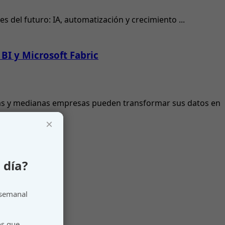
 del futuro: IA, automatización y crecimiento ...
BI y Microsoft Fabric
ñas y medianas empresas pueden transformar sus datos en
×
 día?
 semanal
os que