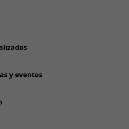
alizados
tas y eventos
o