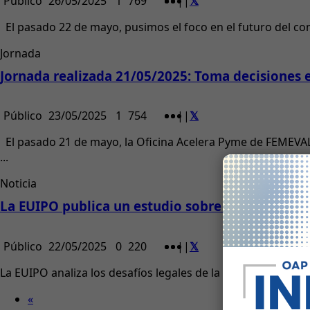
Público
26/05/2025
1
769
|
|
El pasado 22 de mayo, pusimos el foco en el futuro del come
Jornada
Jornada realizada 21/05/2025: Toma decisiones e
Público
23/05/2025
1
754
|
|
El pasado 21 de mayo, la Oficina Acelera Pyme de FEMEVA
...
Noticia
La EUIPO publica un estudio sobre Inteligencia A
Público
22/05/2025
0
220
|
|
La EUIPO analiza los desafíos legales de la revolución GenA
«