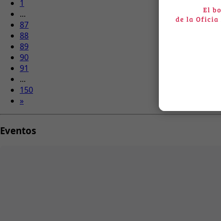
1
...
87
88
89
90
91
...
150
»
Eventos