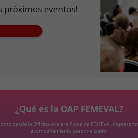
s próximos eventos!
¿Qué es la OAP FEMEVAL?
y cómo desde la Oficina Acelera Pyme de FEMEVAL impulsam
acompañamiento personalizado.