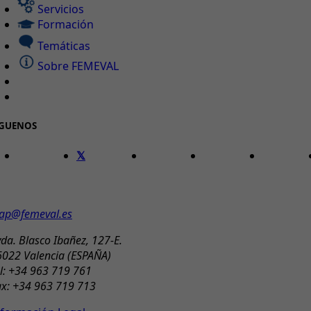
Servicios
Formación
Temáticas
Sobre FEMEVAL
ÍGUENOS
ONTACTO
ap@femeval.es
da. Blasco Ibañez, 127-E.
6022 Valencia (ESPAÑA)
l: +34 963 719 761
ax: +34 963 719 713