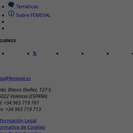
Temáticas
Sobre FEMEVAL
ÍGUENOS
ONTACTO
ap@femeval.es
da. Blasco Ibañez, 127-E.
6022 Valencia (ESPAÑA)
l: +34 963 719 761
ax: +34 963 719 713
nformación Legal
ormativa de Cookies