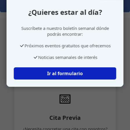
¿Quieres estar al día?
Suscríbete a nuestro boletín semanal dónde
podrás encontrar:
Atención personalizada
Próximos eventos gratuitos que ofrecemos
Gestione su cita o envíenos sus sugerencias de
Noticias semanales de interés
manera rápida y sencilla.
Ir al formulario
📅
Cita Previa
¿Necesita concretar una cita con nosotros?