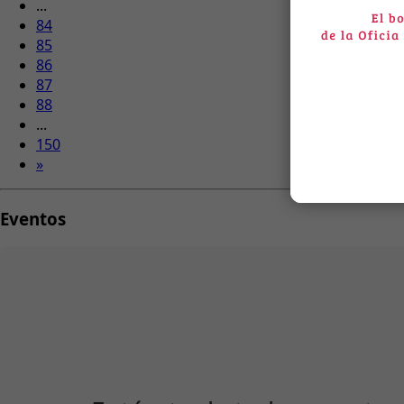
...
84
85
86
87
88
...
150
»
Eventos