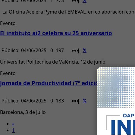
Público
04/06/2025
1
773
|
|
La Oficina Acelera Pyme de FEMEVAL, en colaboración con el 
Evento
El instituto ai2 celebra su 25 aniversario
Público
04/06/2025
0
197
|
|
Universitat Politècnica de València, 12 de junio
Evento
Jornada de Productividad (7ª edición)
Público
04/06/2025
0
183
|
|
Barcelona, 3 de julio
«
1