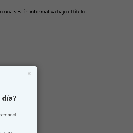
na sesión informativa bajo el título ...
×
 día?
 semanal
os que