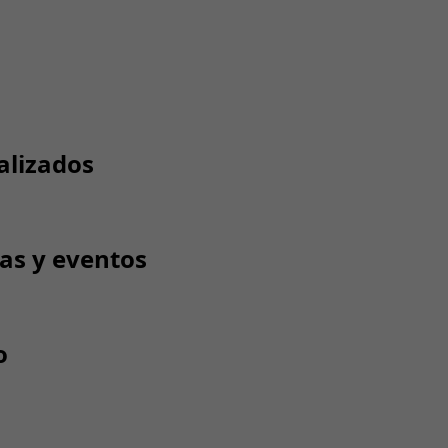
alizados
tas y eventos
o