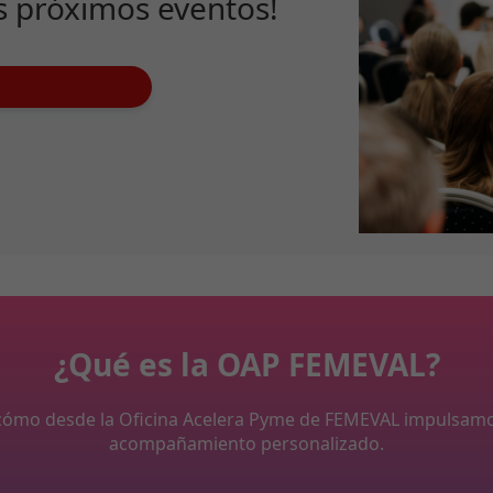
s próximos eventos!
¿Qué es la OAP FEMEVAL?
y cómo desde la Oficina Acelera Pyme de FEMEVAL impulsam
acompañamiento personalizado.