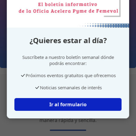
¿Quieres estar al día?
Suscríbete a nuestro boletín semanal dónde
podrás encontrar:
Próximos eventos gratuitos que ofrecemos
Noticias semanales de interés
Atención personalizada
Ir al formulario
Gestione su cita o envíenos sus sugerencias de
manera rápida y sencilla.