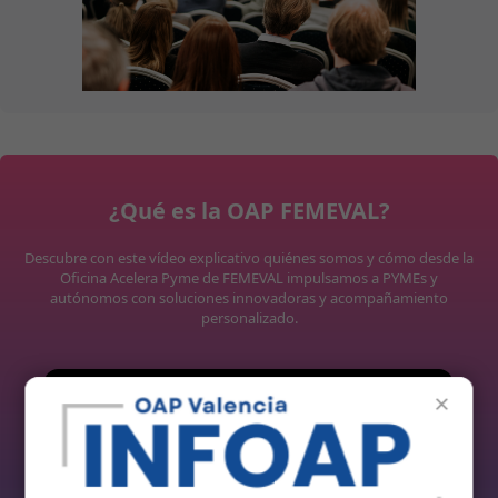
¿Qué es la OAP FEMEVAL?
Descubre con este vídeo explicativo quiénes somos y cómo desde la
Oficina Acelera Pyme de FEMEVAL impulsamos a PYMEs y
autónomos con soluciones innovadoras y acompañamiento
personalizado.
×