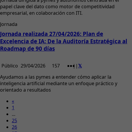
Jornada dirigida a pymes y autónomos centrada en el
papel clave del dato como motor de competitividad
empresarial, en colaboración con ITI.
Jornada
Jornada realizada 27/04/2026: Plan de
Excelencia de IA: De la Auditoría Estratégica al
Roadmap de 90 días
Público
29/04/2026
157
|
|
Ayudamos a las pymes a entender cómo aplicar la
inteligencia artificial mediante un enfoque práctico y
orientado a resultados
«
1
...
25
26