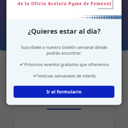
¿Quieres estar al día?
Suscríbete a nuestro boletín semanal dónde
podrás encontrar:
Próximos eventos gratuitos que ofrecemos
Noticias semanales de interés
Atención personalizada
Ir al formulario
Gestione su cita o envíenos sus sugerencias de
manera rápida y sencilla.