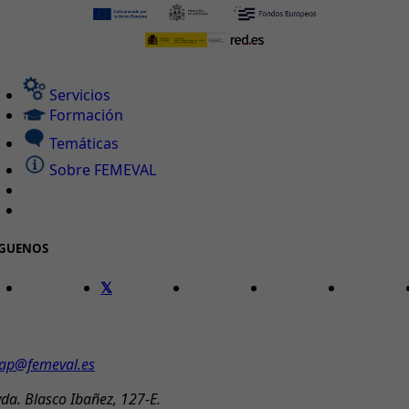
Servicios
Formación
Temáticas
Sobre FEMEVAL
ÍGUENOS
ONTACTO
ap@femeval.es
da. Blasco Ibañez, 127-E.