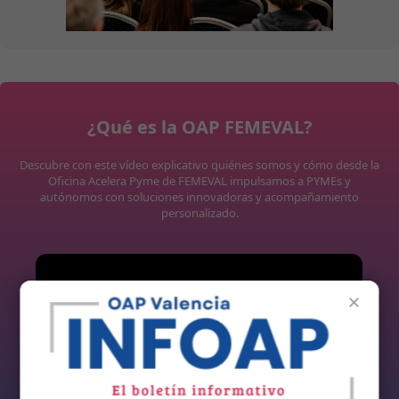
¿Qué es la OAP FEMEVAL?
Descubre con este vídeo explicativo quiénes somos y cómo desde la
Oficina Acelera Pyme de FEMEVAL impulsamos a PYMEs y
autónomos con soluciones innovadoras y acompañamiento
personalizado.
×