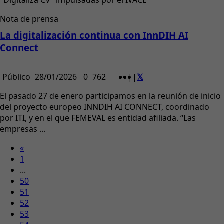
"Digitaliza CV" impulsadas por el IVACE
Nota de prensa
La digitalización continua con InnDIH AI
Connect
Público
28/01/2026
0
762
|
|
El pasado 27 de enero participamos en la reunión de inicio
del proyecto europeo INNDIH AI CONNECT, coordinado
por ITI, y en el que FEMEVAL es entidad afiliada. “Las
empresas ...
«
1
...
50
51
52
53