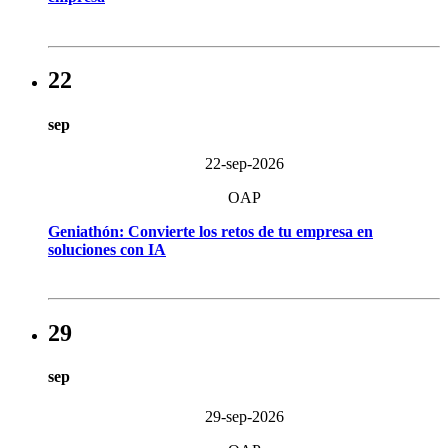
22
sep
22-sep-2026
OAP
Geniathón: Convierte los retos de tu empresa en
soluciones con IA
29
sep
29-sep-2026