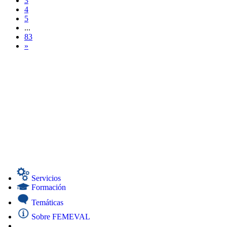
3
4
5
...
83
»
Servicios
Formación
Temáticas
Sobre FEMEVAL