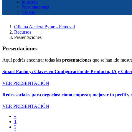
Informes
Presentaciones
Vídeos
Oficina Acelera Pyme - Femeval
Recursos
Presentaciones
Presentaciones
Aquí podrás encontrar todas las
presentaciones
que se han ido mostr
Smart Factory: Claves en Configuración de Producto, IA y Cibe
VER PRESENTACIÓN
Redes sociales para negocios: cómo empezar, mejorar tu perfil y c
VER PRESENTACIÓN
«
1
2