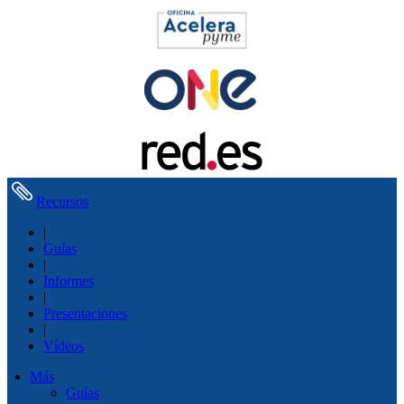
Recursos
|
Guías
|
Informes
|
Presentaciones
|
Vídeos
Más
Guías