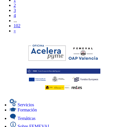
1
2
3
4
...
102
»
Servicios
Formación
Temáticas
Sobre FEMEVAL