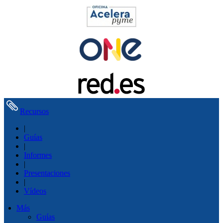
Recursos
|
Guías
|
Informes
|
Presentaciones
|
Vídeos
Más
Guías