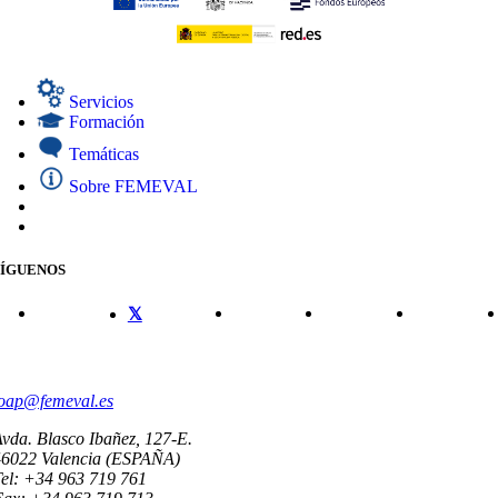
Servicios
Formación
Temáticas
Sobre FEMEVAL
SÍGUENOS
CONTACTO
oap@femeval.es
vda. Blasco Ibañez, 127-E.
46022 Valencia (ESPAÑA)
el: +34 963 719 761