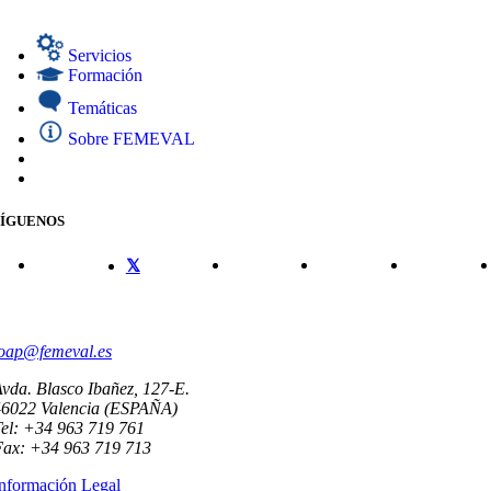
Servicios
Formación
Temáticas
Sobre FEMEVAL
SÍGUENOS
CONTACTO
oap@femeval.es
vda. Blasco Ibañez, 127-E.
46022 Valencia (ESPAÑA)
el: +34 963 719 761
Fax: +34 963 719 713
nformación Legal