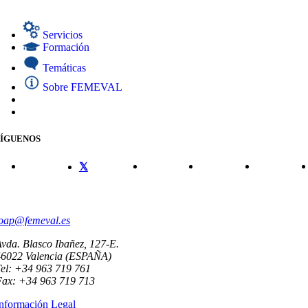
Servicios
Formación
Temáticas
Sobre FEMEVAL
SÍGUENOS
CONTACTO
oap@femeval.es
vda. Blasco Ibañez, 127-E.
46022 Valencia (ESPAÑA)
el: +34 963 719 761
Fax: +34 963 719 713
nformación Legal