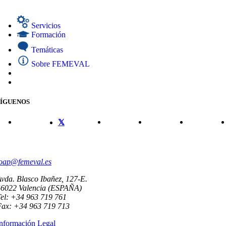
Servicios
Formación
Temáticas
Sobre FEMEVAL
SÍGUENOS
CONTACTO
oap@femeval.es
vda. Blasco Ibañez, 127-E.
46022 Valencia (ESPAÑA)
el: +34 963 719 761
Fax: +34 963 719 713
nformación Legal