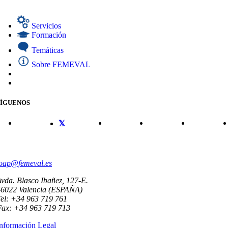
Servicios
Formación
Temáticas
Sobre FEMEVAL
SÍGUENOS
CONTACTO
oap@femeval.es
vda. Blasco Ibañez, 127-E.
46022 Valencia (ESPAÑA)
el: +34 963 719 761
Fax: +34 963 719 713
nformación Legal