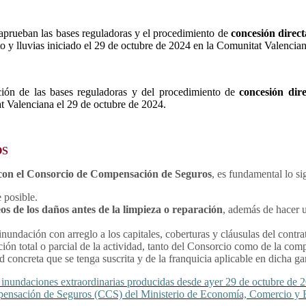
e aprueban las bases reguladoras y el procedimiento de
concesión direct
o y lluvias iniciado el 29 de octubre de 2024 en la Comunitat Valencian
ión de las bases reguladoras y del procedimiento de
concesión dir
at Valenciana el 29 de octubre de 2024.
OS
o con el Consorcio de Compensación de Seguros
, es fundamental lo si
 posible.
eos de los daños antes de la limpieza o reparación
, además de hacer u
nundación con arreglo a los capitales, coberturas y cláusulas del cont
ción total o parcial de la actividad, tanto del Consorcio como de la co
 concreta que se tenga suscrita y de la franquicia aplicable en dicha gar
s inundaciones extraordinarias producidas desde ayer 29 de octubre de 
mpensación de Seguros (CCS) del Ministerio de Economía, Comercio y