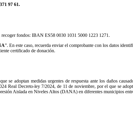
 371 97 61.
a recoger fondos: IBAN ES58 0030 1031 5000 1223 1271.
NA
”. En este caso, recuerda enviar el comprobante con los datos identif
iente certificado de donación.
ue se adoptan medidas urgentes de respuesta ante los daños causad
024 Real Decreto-ley 7/2024, de 11 de noviembre, por el que se adopt
presión Aislada en Niveles Altos (DANA) en diferentes municipios entre 