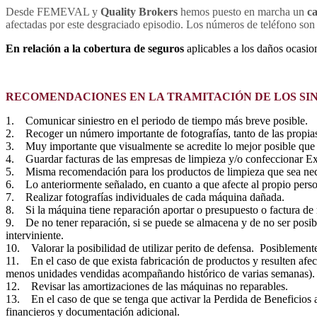
Desde FEMEVAL y
Quality Brokers
hemos puesto en marcha un
c
afectadas por este desgraciado episodio. Los números de teléfono son
En relación a la cobertura de seguros
aplicables a los daños ocasio
RECOMENDACIONES EN LA TRAMITACIÓN DE LOS SI
1. Comunicar siniestro en el periodo de tiempo más breve posible.
2. Recoger un número importante de fotografías, tanto de las propias
3. Muy importante que visualmente se acredite lo mejor posible que el
4. Guardar facturas de las empresas de limpieza y/o confeccionar Exc
5. Misma recomendación para los productos de limpieza que sea neces
6. Lo anteriormente señalado, en cuanto a que afecte al propio persona
7. Realizar fotografías individuales de cada máquina dañada.
8. Si la máquina tiene reparación aportar o presupuesto o factura de
9. De no tener reparación, si se puede se almacena y de no ser posibl
interviniente.
10. Valorar la posibilidad de utilizar perito de defensa. Posiblemente 
11. En el caso de que exista fabricación de productos y resulten afect
menos unidades vendidas acompañando histórico de varias semanas).
12. Revisar las amortizaciones de las máquinas no reparables.
13. En el caso de que se tenga que activar la Perdida de Beneficios a
financieros y documentación adicional.