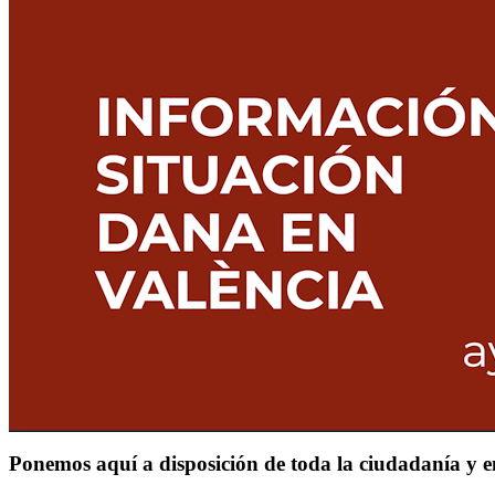
Ponemos aquí a disposición de toda la ciudadanía y e