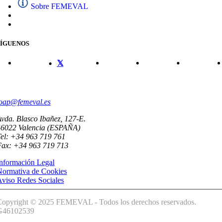
Sobre FEMEVAL
SÍGUENOS
CONTACTO
oap@femeval.es
vda. Blasco Ibañez, 127-E.
46022 Valencia (ESPAÑA)
el: +34 963 719 761
Fax: +34 963 719 713
nformación Legal
Normativa de Cookies
viso Redes Sociales
Copyright © 2025 FEMEVAL - Todos los derechos reservados.
G46102539