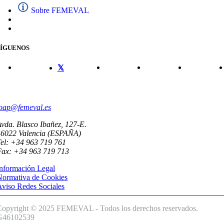
Sobre FEMEVAL
SÍGUENOS
CONTACTO
oap@femeval.es
vda. Blasco Ibañez, 127-E.
46022 Valencia (ESPAÑA)
el: +34 963 719 761
Fax: +34 963 719 713
nformación Legal
Normativa de Cookies
viso Redes Sociales
Copyright © 2025 FEMEVAL - Todos los derechos reservados.
G46102539