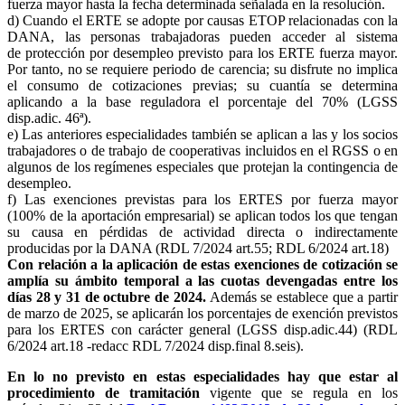
fuerza mayor hasta la fecha determinada señalada en la resolución.
d) Cuando el ERTE se adopte por causas ETOP relacionadas con la
DANA, las personas trabajadoras pueden acceder al sistema
de protección por desempleo previsto para los ERTE fuerza mayor.
Por tanto, no se requiere periodo de carencia; su disfrute no implica
el consumo de cotizaciones previas; su cuantía se determina
aplicando a la base reguladora el porcentaje del 70% (LGSS
disp.adic. 46ª).
e) Las anteriores especialidades también se aplican a las y los socios
trabajadores o de trabajo de cooperativas incluidos en el RGSS o en
algunos de los regímenes especiales que protejan la contingencia de
desempleo.
f) Las exenciones previstas para los ERTES por fuerza mayor
(100% de la aportación empresarial) se aplican todos los que tengan
su causa en pérdidas de actividad directa o indirectamente
producidas por la DANA (RDL 7/2024 art.55; RDL 6/2024 art.18)
Con relación a la aplicación de estas exenciones de cotización se
amplía su ámbito temporal a las cuotas devengadas entre los
días 28 y 31 de octubre de 2024.
Además se establece que a partir
de marzo de 2025, se aplicarán los porcentajes de exención previstos
para los ERTES con carácter general (LGSS disp.adic.44) (RDL
6/2024 art.18 -redacc RDL 7/2024 disp.final 8.seis).
En lo no previsto en estas especialidades hay que estar al
procedimiento de tramitación
v
igente que se regula en los