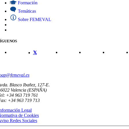
Formación
Temáticas
Sobre FEMEVAL
SÍGUENOS
CONTACTO
oap@femeval.es
vda. Blasco Ibañez, 127-E.
46022 Valencia (ESPAÑA)
el: +34 963 719 761
Fax: +34 963 719 713
nformación Legal
Normativa de Cookies
viso Redes Sociales