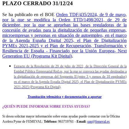
PLAZO CERRADO 31/12/24
Se ha publicado en el BOE
Orden TDF/435/2024, de 9 de mayo,
por la que se modifica la Orden ETD/1498/2021, de 29 de
diciembre, por la que se aprueban las bases reguladoras de la
concesión de ayudas para la digitalización de pequeñas empresas,
microempresas y personas en situación de autoempleo, en el marco
de la Agenda España Digital 2025, el Plan de Digitalización
PYMEs 2021-2025 y el Plan de Recuperación, Transformación y
Resiliencia de España - Financiado por la Unión Europea- Next
Generation EU (Programa Kit Digital)
.
Extracto de la Resolución de 29 de julio de 2022, de la Dirección General de la
Entidad Pública Empresarial Red.es, por la que se convoca las ayudas destinadas a
la digitalización de empresas del Segmento II (entre 3 y menos de 10 empleados)
en el marco de la Agenda España Digital 2025, el Plan de Digitalización PYMEs
2021-2025 (Programa Kit Digital)
.
Tramitación telemática y documentación a aportar
¿QUIÉN PUEDE INFORMAR SOBRE ESTAS AYUDAS?
Si desea solicitar mayor información sobre estas ayudas puede contactar con la Oficina
Acelera Pyme de FEMEVAL:
Teléfono:
963719761 -
Email:
oap@femeval.es