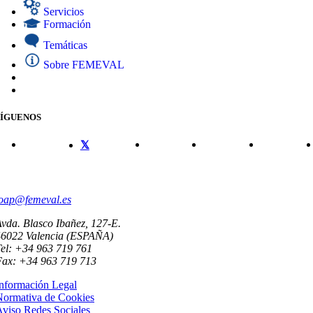
Servicios
Formación
Temáticas
Sobre FEMEVAL
SÍGUENOS
CONTACTO
oap@femeval.es
vda. Blasco Ibañez, 127-E.
46022 Valencia (ESPAÑA)
el: +34 963 719 761
Fax: +34 963 719 713
nformación Legal
Normativa de Cookies
viso Redes Sociales