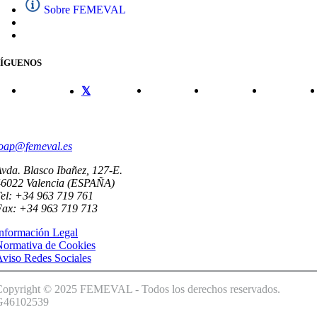
Sobre FEMEVAL
SÍGUENOS
CONTACTO
oap@femeval.es
vda. Blasco Ibañez, 127-E.
46022 Valencia (ESPAÑA)
el: +34 963 719 761
Fax: +34 963 719 713
nformación Legal
Normativa de Cookies
viso Redes Sociales
Copyright © 2025 FEMEVAL - Todos los derechos reservados.
G46102539