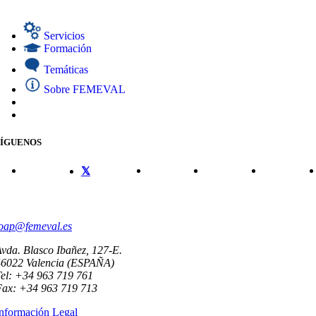
Servicios
Formación
Temáticas
Sobre FEMEVAL
SÍGUENOS
CONTACTO
oap@femeval.es
vda. Blasco Ibañez, 127-E.
46022 Valencia (ESPAÑA)
el: +34 963 719 761
Fax: +34 963 719 713
nformación Legal