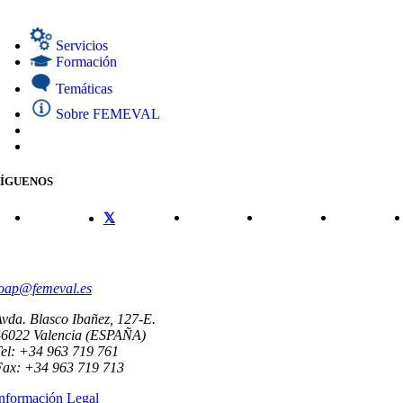
Servicios
Formación
Temáticas
Sobre FEMEVAL
SÍGUENOS
CONTACTO
oap@femeval.es
vda. Blasco Ibañez, 127-E.
46022 Valencia (ESPAÑA)
el: +34 963 719 761
Fax: +34 963 719 713
nformación Legal