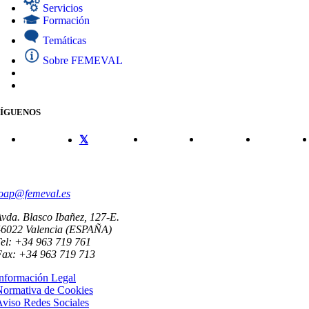
Servicios
Formación
Temáticas
Sobre FEMEVAL
SÍGUENOS
CONTACTO
oap@femeval.es
vda. Blasco Ibañez, 127-E.
46022 Valencia (ESPAÑA)
el: +34 963 719 761
Fax: +34 963 719 713
nformación Legal
Normativa de Cookies
viso Redes Sociales