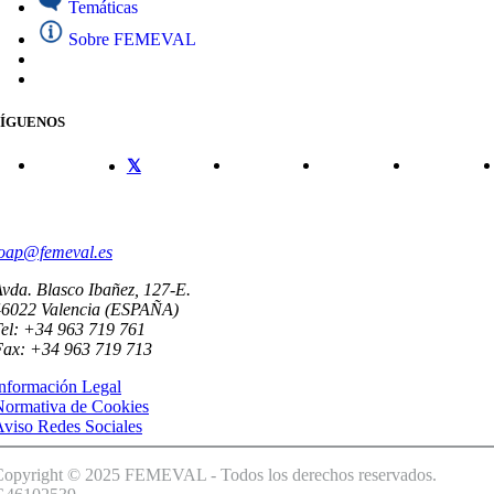
Temáticas
Sobre FEMEVAL
SÍGUENOS
CONTACTO
oap@femeval.es
vda. Blasco Ibañez, 127-E.
46022 Valencia (ESPAÑA)
el: +34 963 719 761
Fax: +34 963 719 713
nformación Legal
Normativa de Cookies
viso Redes Sociales
Copyright © 2025 FEMEVAL - Todos los derechos reservados.