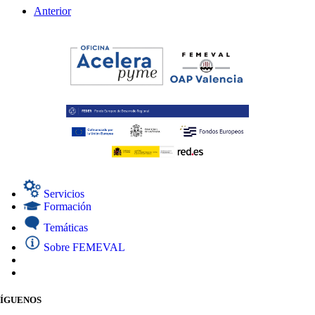
Anterior
Servicios
Formación
Temáticas
Sobre FEMEVAL
SÍGUENOS