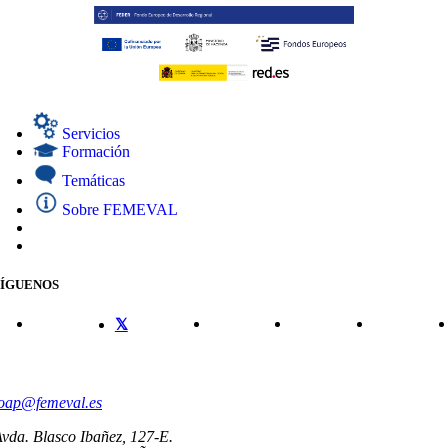
Servicios
Formación
Temáticas
Sobre FEMEVAL
SÍGUENOS
CONTACTO
oap@femeval.es
vda. Blasco Ibañez, 127-E.