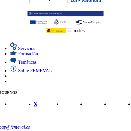
Servicios
Formación
Temáticas
Sobre FEMEVAL
SÍGUENOS
CONTACTO
oap@femeval.es