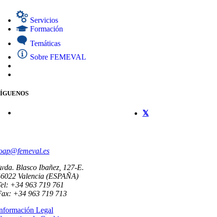
Servicios
Formación
Temáticas
Sobre FEMEVAL
SÍGUENOS
CONTACTO
oap@femeval.es
vda. Blasco Ibañez, 127-E.
46022 Valencia (ESPAÑA)
el: +34 963 719 761
Fax: +34 963 719 713
nformación Legal