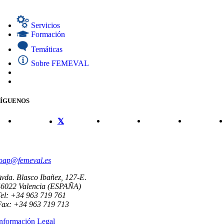
Servicios
Formación
Temáticas
Sobre FEMEVAL
SÍGUENOS
CONTACTO
oap@femeval.es
vda. Blasco Ibañez, 127-E.
46022 Valencia (ESPAÑA)
el: +34 963 719 761
Fax: +34 963 719 713
nformación Legal