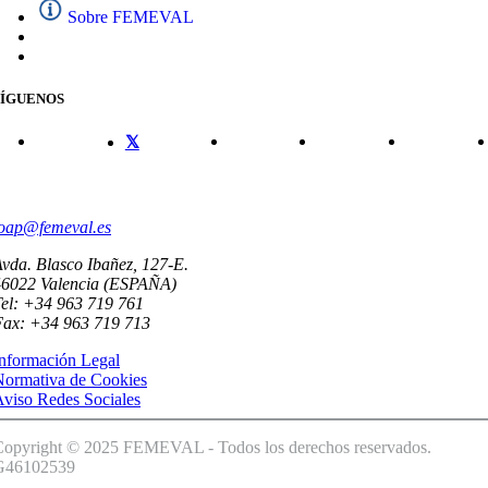
Sobre FEMEVAL
SÍGUENOS
CONTACTO
oap@femeval.es
vda. Blasco Ibañez, 127-E.
46022 Valencia (ESPAÑA)
el: +34 963 719 761
Fax: +34 963 719 713
nformación Legal
Normativa de Cookies
viso Redes Sociales
Copyright © 2025 FEMEVAL - Todos los derechos reservados.
G46102539