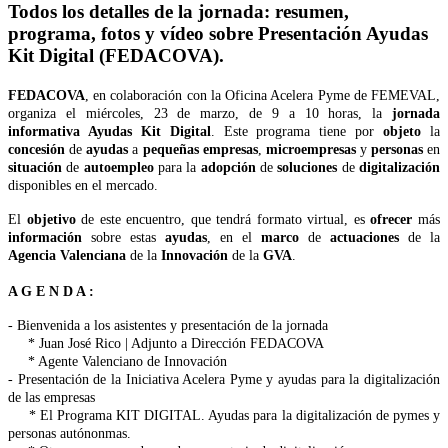
Todos los detalles de la jornada: resumen,
programa, fotos y vídeo sobre Presentación Ayudas
Kit Digital (FEDACOVA).
FEDACOVA
, en colaboración con la Oficina Acelera Pyme de FEMEVAL,
organiza el miércoles, 23 de marzo, de 9 a 10 horas, la
jornada
informativa Ayudas Kit Digital
. Este programa tiene por
objeto
la
concesión
de
ayudas
a
pequeñas empresas
,
microempresas
y
personas
en
situación
de
autoempleo
para la
adopción
de
soluciones
de
digitalización
disponibles en el mercado.
El
objetivo
de este encuentro, que tendrá formato virtual, es
ofrecer
más
información
sobre estas
ayudas
, en el
marco
de
actuaciones
de la
Agencia Valenciana
de la
Innovación
de la
GVA
.
A G E N D A :
- Bienvenida a los asistentes y presentación de la jornada
* Juan José Rico | Adjunto a Dirección FEDACOVA
* Agente Valenciano de Innovación
- Presentación de la Iniciativa Acelera Pyme y ayudas para la digitalización
de las empresas
* El Programa KIT DIGITAL. Ayudas para la digitalización de pymes y
personas autónonmas.