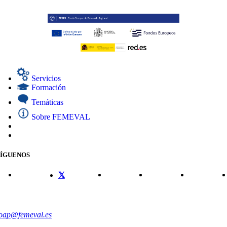
Servicios
Formación
Temáticas
Sobre FEMEVAL
SÍGUENOS
CONTACTO
oap@femeval.es