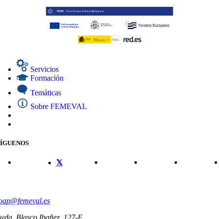
Servicios
Formación
Temáticas
Sobre FEMEVAL
SÍGUENOS
CONTACTO
oap@femeval.es
vda. Blasco Ibañez, 127-E.