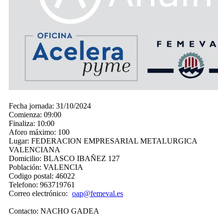
Fecha jornada:
31/10/2024
Comienza:
09:00
Finaliza:
10:00
Aforo máximo:
100
Lugar:
FEDERACION EMPRESARIAL METALURGICA
VALENCIANA
Domicilio:
BLASCO IBAÑEZ 127
Población:
VALENCIA
Codigo postal:
46022
Telefono:
963719761
Correo electrónico:
oap@femeval.es
Contacto:
NACHO GADEA