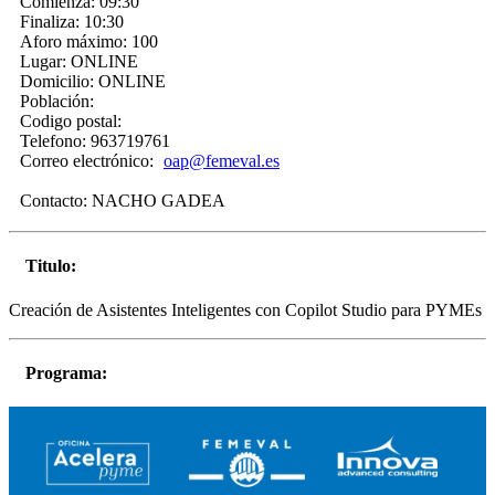
Comienza:
09:30
Finaliza:
10:30
Aforo máximo:
100
Lugar:
ONLINE
Domicilio:
ONLINE
Población:
Codigo postal:
Telefono:
963719761
Correo electrónico:
oap@femeval.es
Contacto:
NACHO GADEA
Titulo:
Creación de Asistentes Inteligentes con Copilot Studio para PYMEs
Programa: